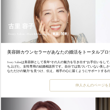
古里 容子
Ivory Salon -Hair&Marriage- [東京, 関東]
美容師カウンセラーがあなたの婚活をトータルプロ
Ivory Salonは美容師として長年“その人の魅力を引き出す”お手伝
ち上げた、女性専用の結婚相談所です。自分では気づいていない美しさ
なただけの魅力”を見つけ、伝え、相手の心に届くようにサポートするのが、Iv
仲人さんのページを