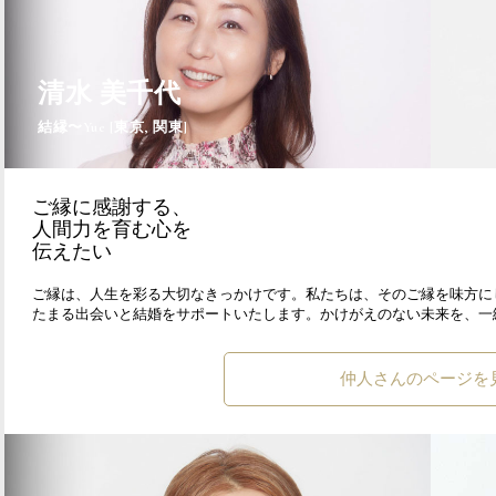
清水 美千代
結縁〜Yue [東京, 関東]
ご縁に感謝する、
人間力を育む心を
伝えたい
ご縁は、人生を彩る大切なきっかけです。私たちは、そのご縁を味方に
たまる出会いと結婚をサポートいたします。かけがえのない未来を、一
仲人さんのページを