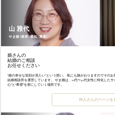
山 雅代
やま婚 [岐阜, 愛知, 東海]
娘さんの
結婚のご相談
お任せください
“娘の幸せな笑顔が見たい”という想い。 私にも娘がおりますのでその
結婚相談所を運営しています。 やま婚は、20代〜40代女性に特化した
心”と“希望”を形にしていく場所です。
仲人さんのページを