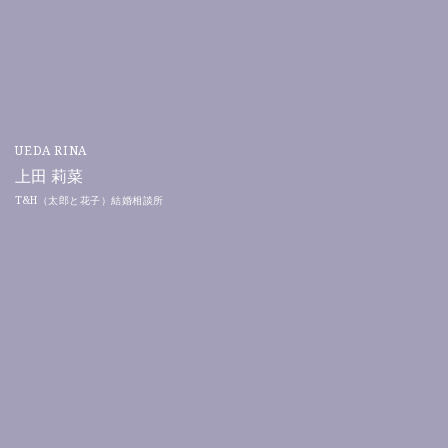
UEDA RINA
上田 莉菜
T&H（太郎と花子）結婚相談所