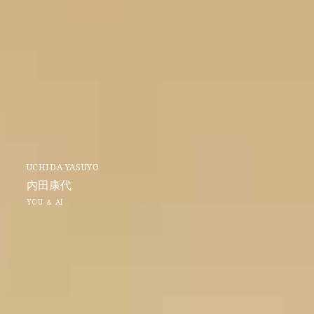
UCHIDA YASUYO
内田康代
YOU ＆ AI